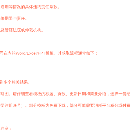
付逾期等情况的具体违约责任条款。
保修期限与责任。
以及管辖法院或仲裁机构。
的Word/Excel/PPT模板。其获取流程通常如下：
得到多个相关结果。
缩略图。请仔细查看模板的标题、页数、更新日期和简要介绍，选择一份
要注册账号）。部分模板为免费下载，部分可能需要消耗平台积分或付费
必注意：