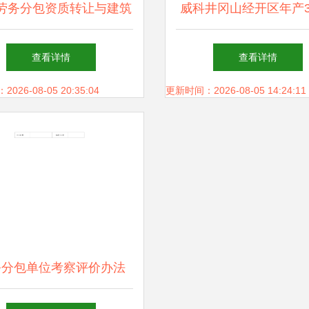
劳务分包资质转让与建筑
威科井冈山经开区年产
资质办理 全面解析与专
长碳链脂肪酸酰胺系列
查看详情
查看详情
业服务指南
目机电劳务分包工程（
26-08-05 20:35:04
更新时间：2026-08-05 14:24:11
采购）成交公告 施工
合作圆满达成
务分包单位考察评价办法