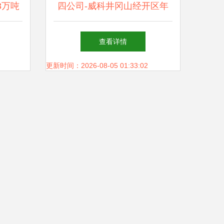
3万吨
四公司-威科井冈山经开区年
产品项
产3万吨长碳链脂肪酸酰胺系
查看详情
第2次
列产品项目机电劳务分包工程
更新时间：2026-08-05 01:33:02
总承包
（第2次采购）成交候选人公
示公告